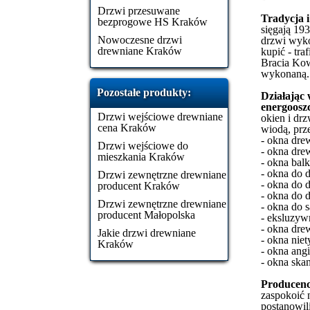
Drzwi przesuwane
Tradycja 
bezprogowe HS Kraków
sięgają 19
Nowoczesne drzwi
drzwi wyko
drewniane Kraków
kupić - tra
Bracia Kowa
wykonaną.
Pozostałe produkty:
Działając 
energoosz
Drzwi wejściowe drewniane
okien i dr
cena Kraków
wiodą, prz
- okna dre
Drzwi wejściowe do
- okna dre
mieszkania Kraków
- okna ba
- okna do
Drzwi zewnętrzne drewniane
- okna do
producent Kraków
- okna do
Drzwi zewnętrzne drewniane
- okna do 
producent Małopolska
- eksluzy
- okna dre
Jakie drzwi drewniane
- okna nie
Kraków
- okna angi
- okna ska
Producenc
zaspokoić 
postanowil