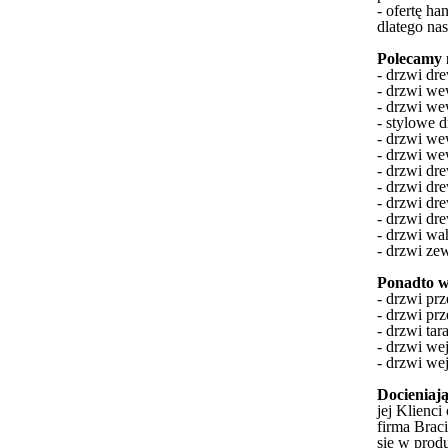
- ofertę h
dlatego na
Polecamy 
- drzwi dr
- drzwi we
- drzwi we
- stylowe 
- drzwi we
- drzwi we
- drzwi dr
- drzwi d
- drzwi dr
- drzwi dr
- drzwi w
- drzwi ze
Ponadto w 
- drzwi p
- drzwi pr
- drzwi ta
- drzwi we
- drzwi we
Docieniaj
jej Klienci
firma Braci
się w prod