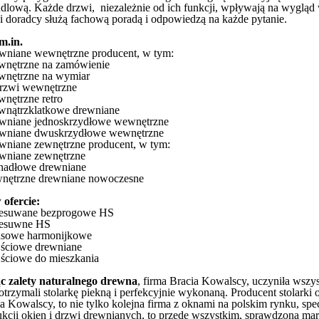
andlową. Każde drzwi, niezależnie od ich funkcji, wpływają na wygląd 
si doradcy służą fachową poradą i odpowiedzą na każde pytanie.
m.in.
ewniane wewnętrzne producent, w tym:
wnętrzne na zamówienie
wnętrzne na wymiar
drzwi wewnętrzne
wnętrzne retro
wnątrzklatkowe drewniane
ewniane jednoskrzydłowe wewnętrzne
rewniane dwuskrzydłowe wewnętrzne
ewniane zewnętrzne producent, w tym:
ewniane zewnętrzne
ahadłowe drewniane
wnętrzne drewniane nowoczesne
ofercie:
rzesuwane bezprogowe HS
zesuwne HS
rasowe harmonijkowe
jściowe drewniane
jściowe do mieszkania
ąc zalety naturalnego drewna
, firma Bracia Kowalscy, uczyniła wszy
 otrzymali stolarkę piekną i perfekcyjnie wykonaną. Producent stolarki 
a Kowalscy, to nie tylko kolejna firma z oknami na polskim rynku, spec
ukcji okien i drzwi drewnianych, to przede wszystkim, sprawdzona mar