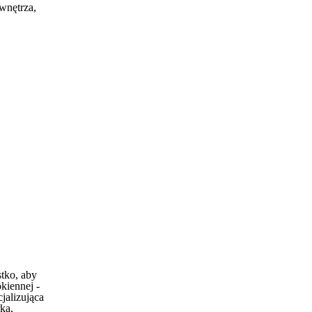
wnętrza,
stko, aby
okiennej -
jalizująca
ka,