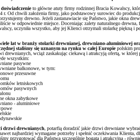
i doświadczenie
to główne atuty firmy rodzinnej Bracia Kowalscy, któr
34 r. Od chwili założenia firmy, jako podstawowy surowiec do produkcji
rzystujemy drewno. Jeżeli zastanawiacie się Państwo, jakie okna dre
filiście w odpowiednie miejsce. Doceniając zalety naturalnego drewna, 
lscy, uczyniła wszystko, aby jej Klienci otrzymali stolarkę piękną i p
wiele lat w branży stolarki drewnianej, drewniano-aluminiowej ora
czędnej staliśmy się uznanym na rynku w całej Europie
polskim pr
zwi drewnianych, wciąż zaskakując ciekawą i atrakcyją ofertą, w której
ede wszystkim:
wniane pasywne
wwniane balkonowe, w tym:
lkonowe przesuwne
 domu
 domków letniskowych
 domów pasywnych
salonu
wne okna zabytkowe
wniano - aluminiowe
typowe
elskie
ndynawskie
i drzwi drewnianych
, potarfią doradzić jakie drzwi drewniane wybra
nawet najbardziej wymagane potrzeby i spełnić oczekiwania Klienta, d
iśmy przygotować dla Państwa szczególnie bogatą i atrakcyjną - równ