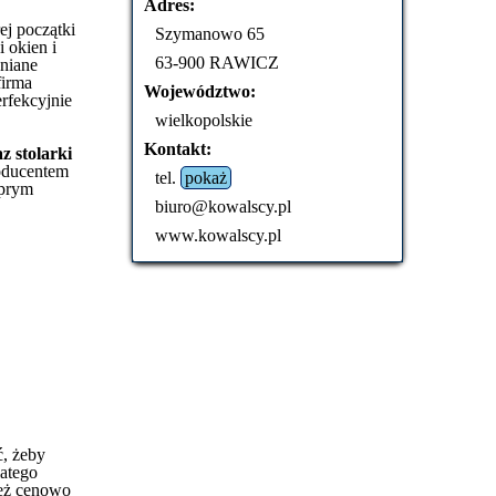
Adres:
Okien i Drzwi Drewnianych
ej początki
Szymanowo 65
 okien i
63-900 RAWICZ
wniane
firma
Województwo:
erfekcyjnie
wielkopolskie
Kontakt:
z stolarki
oducentem
tel.
pokaż
 prym
biuro@kowalscy.pl
www.kowalscy.pl
ć, żeby
latego
ież cenowo